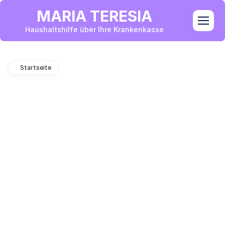
MARIA TERESIA
Haushaltshilfe über Ihre Krankenkasse
Startseite
Haushaltshilfe Mechernich
Herzlich Willkommen! Wir 
sind Ihre zuverlässige 
Haushaltshilfe in 
Mechernich
Haushaltshilfe in Mechernich & Umgebung: 
Unterstützung bei Risikoschwangerschaft, Krankheit, 